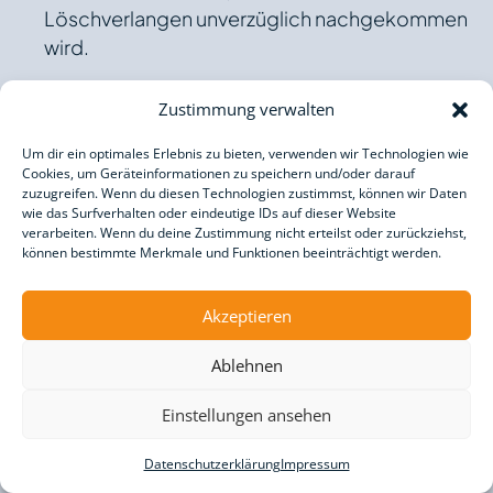
Löschverlangen unverzüglich nachgekommen
wird.
Wurden die personenbezogenen Daten von KI
Zustimmung verwalten
Fux – Birte Germes & Anja Schmidt öffentlich
gemacht und ist unser Unternehmen als
Um dir ein optimales Erlebnis zu bieten, verwenden wir Technologien wie
Cookies, um Geräteinformationen zu speichern und/oder darauf
Verantwortlicher gemäß Art. 17 Abs. 1 DS-GVO
zuzugreifen. Wenn du diesen Technologien zustimmst, können wir Daten
zur Löschung der personenbezogenen Daten
wie das Surfverhalten oder eindeutige IDs auf dieser Website
verarbeiten. Wenn du deine Zustimmung nicht erteilst oder zurückziehst,
verpflichtet, so trifft die KI Fux – Birte Germes
können bestimmte Merkmale und Funktionen beeinträchtigt werden.
& Anja Schmidt unter Berücksichtigung der
verfügbaren Technologie und der
Akzeptieren
Implementierungskosten angemessene
Maßnahmen, auch technischer Art, um andere
Ablehnen
für die Datenverarbeitung Verantwortliche,
welche die veröffentlichten
Einstellungen ansehen
personenbezogenen Daten verarbeiten,
darüber in Kenntnis zu setzen, dass die
Datenschutzerklärung
Impressum