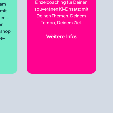
Einzelcoaching für Deinen
sam
souveränen KI-Einsatz: mit
 mit
Deinen Themen, Deinem
en –
Tempo, Deinem Ziel.
en
rkshop
Weitere Infos
ne-