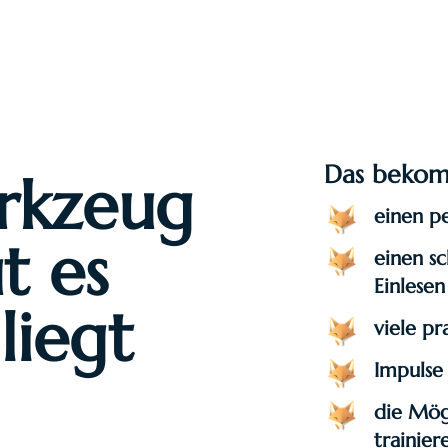
Das bekom
erkzeug
einen p
t es
einen s
Einlesen
liegt
viele p
Impulse 
die Mögl
trainier