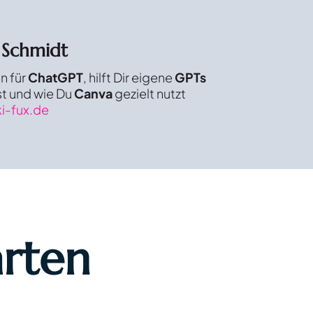
 Schmidt
in für
ChatGPT
, hilft Dir eigene
GPTs
st und wie Du
Canva
gezielt nutzt
i-fux.de
arten