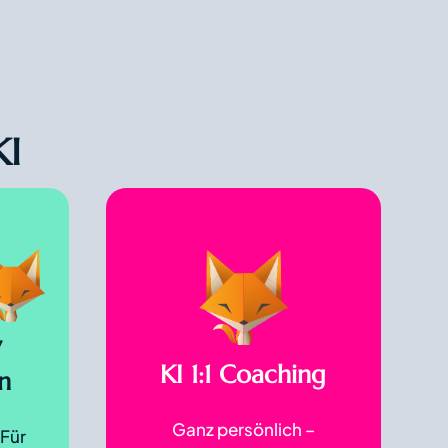
KI
/
KI 1:1 Coaching
n
Ganz persönlich –
 Für