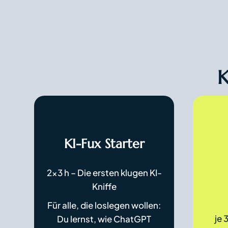
K
KI-Fux Starter
2×3 h – Die ersten klugen KI-
Kniffe
Für alle, die loslegen wollen:
je 
Du lernst, wie ChatGPT