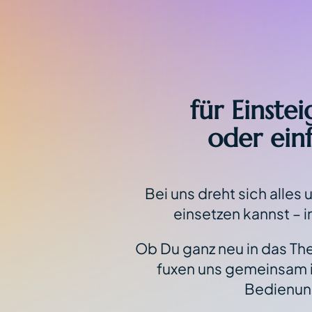
für Einste
oder einf
Bei uns dreht sich alles
einsetzen kannst – i
Ob Du ganz neu in das Th
fuxen uns gemeinsam in 
Bedienung