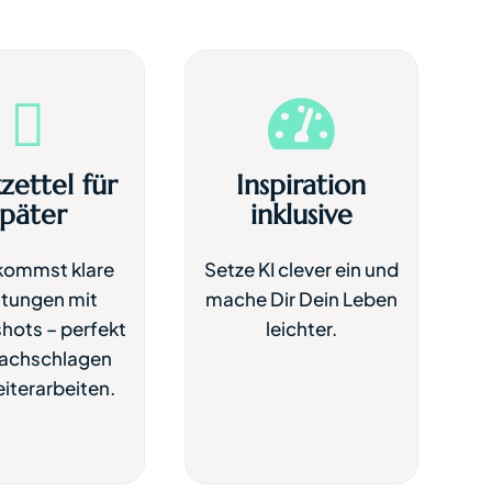


zettel für
Inspiration
später
inklusive
kommst klare
Setze KI clever ein und
itungen mit
mache Dir Dein Leben
hots – perfekt
leichter.
achschlagen
iterarbeiten.