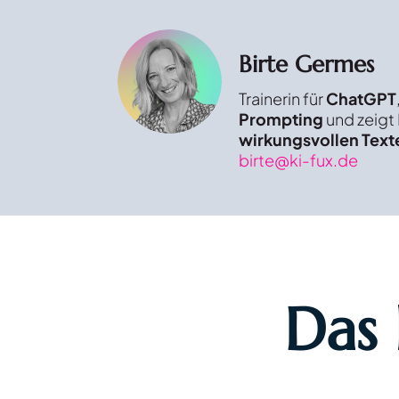
Birte Germes
Trainerin für
ChatGPT
Prompting
und zeigt 
wirkungsvollen Text
birte@ki-fux.de
Das 