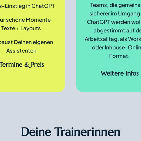
Teams, die gemein
s-Einstieg in ChatGPT
sicherer im Umgang
 für schöne Momente
ChatGPT werden woll
Texte + Layouts
abgestimmt auf d
Arbeitsalltag, als Wo
baust Deinen eigenen
oder Inhouse-Onli
Assistenten
Format.
Termine & Preis
Weitere Infos
Deine Trainerinnen