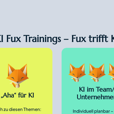
I Fux Trainings – Fux trifft 
KI im Team
„Aha“ für KI
Unternehme
3h zu diesen Themen:
Individuell planbar –