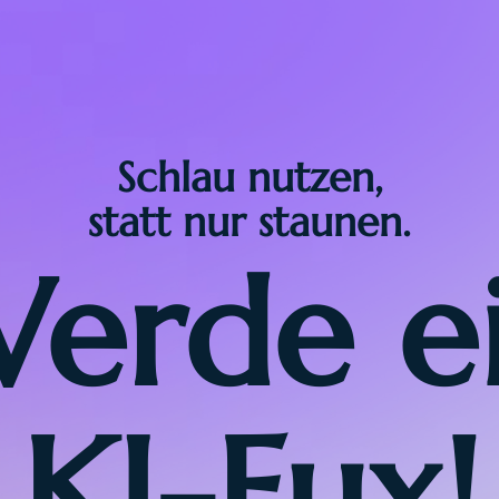
Schlau nutzen,
statt nur staunen.
erde e
KI-Fux!