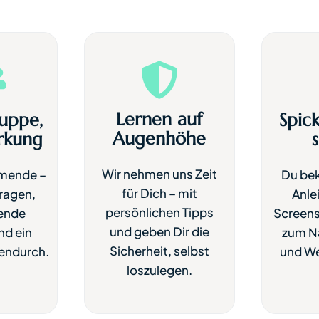


Lernen auf
uppe,
Spick
Augenhöhe
rkung
Wir nehmen uns Zeit
hmende –
Du be
für Dich – mit
Fragen,
Anle
persönlichen Tipps
ende
Screens
und geben Dir die
d ein
zum N
Sicherheit, selbst
endurch.
und We
loszulegen.